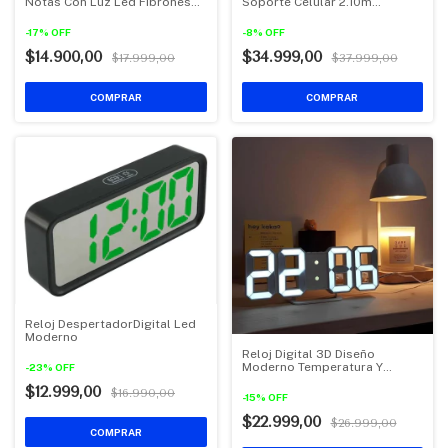
Notas Con Luz Led Fibrones
Soporte Celular 2.10m
Usb
Profesional
-
17
%
OFF
-
8
%
OFF
$14.900,00
$34.999,00
$17.999,00
$37.999,00
Reloj DespertadorDigital Led
Moderno
Reloj Digital 3D Diseño
Moderno Temperatura Y
-
23
%
OFF
Alarma
$12.999,00
$16.990,00
-
15
%
OFF
$22.999,00
$26.999,00